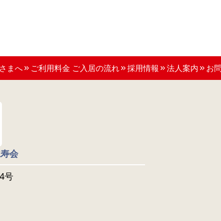
さまへ
ご利用料金 ご入居の流れ
採用情報
法人案内
お
仁寿会
4号